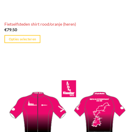
Fietselfsteden shirt rood/oranje (heren)
€
79.50
Opties selecteren
Dit
product
heeft
meerdere
variaties.
Deze
optie
kan
gekozen
worden
op
de
productpagina