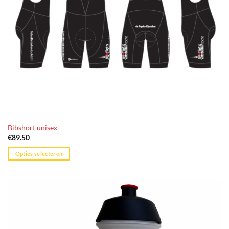
Bibshort unisex
€
89.50
Opties selecteren
Dit
product
heeft
meerdere
variaties.
Deze