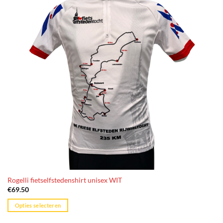
Rogelli fietselfstedenshirt unisex WIT
€
69.50
Opties selecteren
Dit