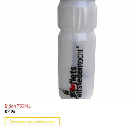
optie
kan
gekozen
worden
op
de
productpagina
Bidon 750ML
€
7.95
Toevoegen aan winkelwagen